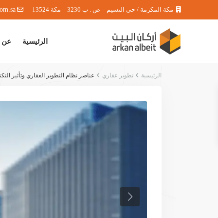
مكة المكرمة / حي النسيم – ص . ب 3230 – مكة 13524
com.sa
الرئيسية
عن 
الرئيسية
تطوير عقاري
عناصر نظام التطوير العقاري وتأثير التكنو