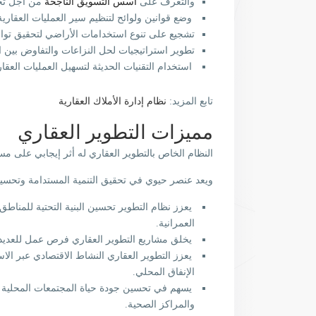
والتعرف على
أسس التسويق الناجحة
من أجل تحق
وضع قوانين ولوائح لتنظيم سير العمليات العقارية 
تشجيع على تنوع استخدامات الأراضي لتحقيق تواز
تطوير استراتيجيات لحل النزاعات والتفاوض بين ا
استخدام التقنيات الحديثة لتسهيل العمليات العقا
تابع المزيد:
نظام إدارة الأملاك العقارية
مميزات التطوير العقاري
النظام الخاص بالتطوير العقاري له أثر إيجابي على مس
ويعد عنصر حيوي في تحقيق التنمية المستدامة وتحسين ب
يعزز نظام التطوير تحسين البنية التحتية للمناط
العمرانية.
يخلق مشاريع التطوير العقاري فرص عمل للعديد م
يعزز التطوير العقاري النشاط الاقتصادي عبر الاس
الإنفاق المحلي.
يسهم في تحسين جودة حياة المجتمعات المحلية 
والمراكز الصحية.