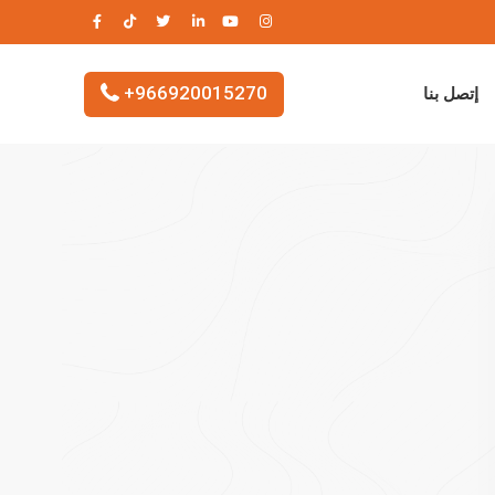
+966920015270
إتصل بنا