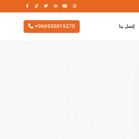
+966920015270
إتصل بنا