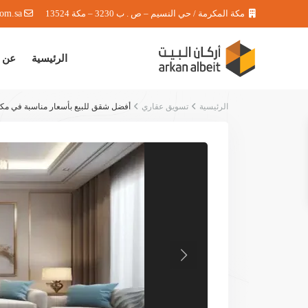
مكة المكرمة / حي النسيم – ص . ب 3230 – مكة 13524
com.sa
الرئيسية
عن 
الرئيسية
تسويق عقاري
أفضل شقق للبيع بأسعار مناسبة في مك