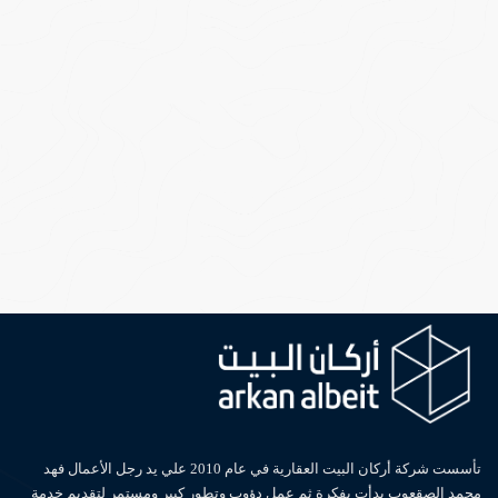
تأسست شركة أركان البيت العقارية في عام 2010 علي يد رجل الأعمال فهد
محمد الصقعوب بدأت بفكرة ثم عمل دؤوب وتطور كبير ومستمر لتقديم خدمة