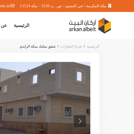
مكة المكرمة / حي النسيم – ص . ب 3230 – مكة 13524
com.sa
الرئيسية
عن 
الرئيسية
شراء العقارات
شقق تمليك بمكة الزايدي