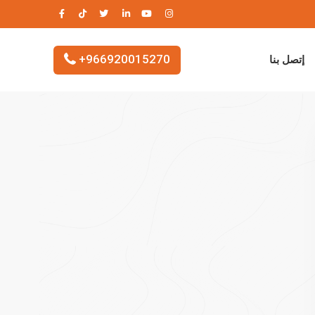
+966920015270
إتصل بنا