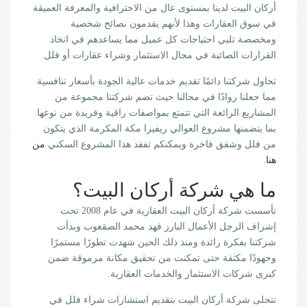
أركان البيت لدينا بمستوى عال من الاحترافية والمعرفة العميقة
في سوق العقارات وهذا لأنهم يقدمون نصائح شخصية
ومخصصة تلبي احتياجات كل عميل مما يساعدهم في اتخاذ
القرارات الصائبة في مجال الاستثمار وشراء عقارات أو فلل.
تحاول شركتنا دائمًا تقديم خدمات عالية الجودة بأسعار تنافسية
مما جعلنا روادًا في مجالنا حيث تضم شركتنا مجموعة من
المشاريع الرائعة التي تتمتع بمواصفات راقية وفريدة من نوعها
بما يتضمنها مشروع العوالي ريفيرا مكة المكرمة الذي يتكون
من فلل وشقق فاخرة ويمكنكم تفقد هذا المشروع السكني
من
هنا
.
ما هي شركة أركان البيت؟
تأسست شركة أركان البيت العقارية في عام 2008 تحت
إشراف الرجل الأعمال البارز فهد محمد الصقعوب وبدأت
شركتنا بفكرة رائدة ومنذ ذلك الحين شهدت تطورًا مستمرًا
وجهودًا مكثفة حتى تمكنت من تحقيق مكانة مرموقة ضمن
كبرى شركات الاستثمار والخدمات العقارية.
تتحلى شركة أركان البيت بتقديم استشارات شراء فلل في