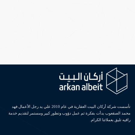
تأسست شركة أركان البيت العقارية في عام 2010 علي يد رجل الأعمال فهد
محمد الصقعوب بدأت بفكرة ثم عمل دؤوب وتطور كبير ومستمر لتقديم خدمة
راقيه تليق بعملائنا الكرام.