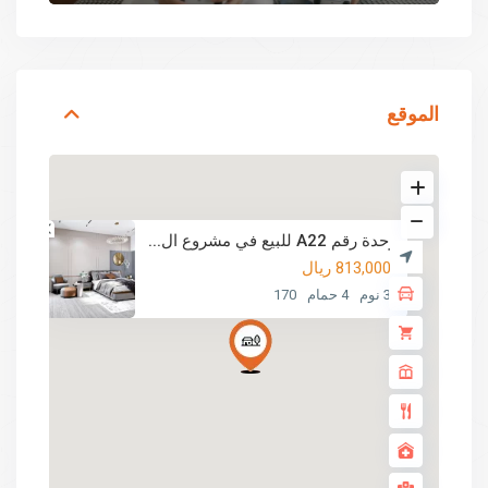
الموقع
وحدة رقم A22 للبيع في مشروع ال...
813,000 ريال
3 نوم
4 حمام
170