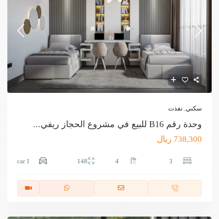
سكني
,
نفذت
وحدة رقم B16 للبيع في مشروع الحجاز ريفي...
738,300 ريال
1 car
148
4
3