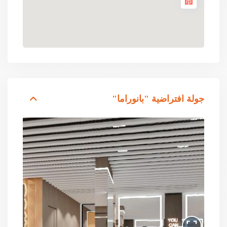
جولة افتراضية "بانوراما"