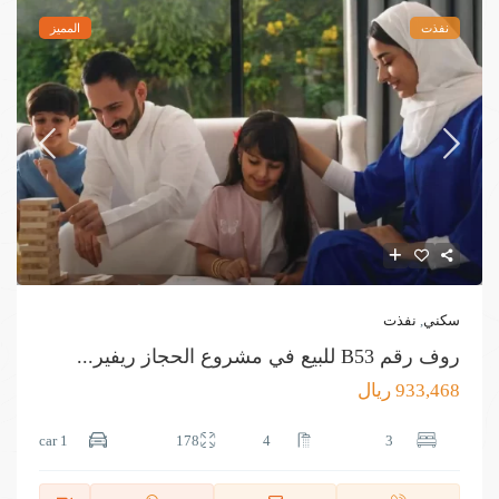
نفذت
المميز
سكني
,
نفذت
روف رقم B53 للبيع في مشروع الحجاز ريفير...
933,468 ريال
1 car
178
4
3