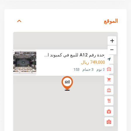
الموقع
وحدة رقم A12 للبيع في كمبوند ا...
749,000 ريال
3 نوم
3 حمام
153