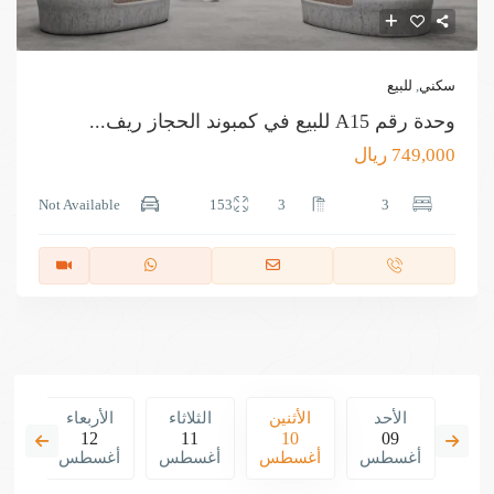
سكني
,
للبيع
وحدة رقم A15 للبيع في كمبوند الحجاز ريف...
749,000 ريال
Not Available
153
3
3
اثاء
الأحد
الأثنين
الثلاثاء
الأربعاء
ال
12
11
10
09
1
طس
أغسطس
أغسطس
أغسطس
أغسطس
أغ