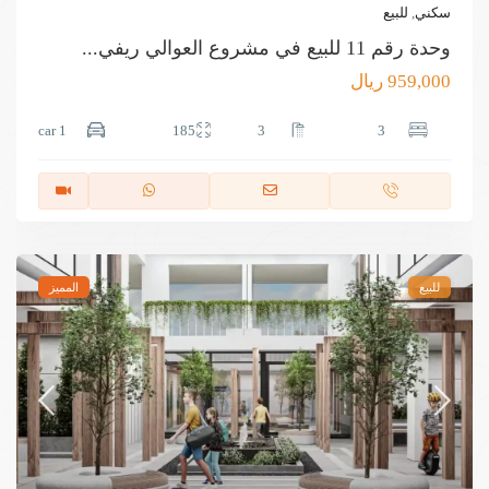
سكني
,
للبيع
وحدة رقم 11 للبيع في مشروع العوالي ريفي...
959,000 ريال
1 car
185
3
3
للبيع
المميز